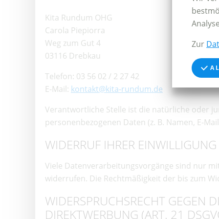
bestmö
Kita Rundum OHG
Analys
Carola Piepiorra
Weg zum Gut 4
Zur
Dat
03116 Drebkau
AL
Telefon: 03 56 02 / 2 27 42
E-Mail:
kontakt@kita-rundum.de
Verantwortliche Stelle ist die natürliche oder
personenbezogenen Daten (z. B. Namen, E-Mail-
WIDERRUF IHRER EINWILLIGUN
Viele Datenverarbeitungsvorgänge sind nur mit I
widerrufen. Die Rechtmäßigkeit der bis zum Wi
WIDERSPRUCHSRECHT GEGEN DI
DIREKTWERBUNG (ART. 21 DSGV