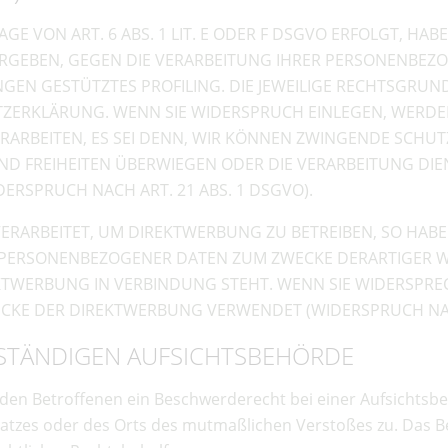
VON ART. 6 ABS. 1 LIT. E ODER F DSGVO ERFOLGT, HABE
 ERGEBEN, GEGEN DIE VERARBEITUNG IHRER PERSONENBE
UNGEN GESTÜTZTES PROFILING. DIE JEWEILIGE RECHTSGRU
TZERKLÄRUNG. WENN SIE WIDERSPRUCH EINLEGEN, WERDE
ARBEITEN, ES SEI DENN, WIR KÖNNEN ZWINGENDE SCHU
 UND FREIHEITEN ÜBERWIEGEN ODER DIE VERARBEITUNG 
RSPRUCH NACH ART. 21 ABS. 1 DSGVO).
ARBEITET, UM DIREKTWERBUNG ZU BETREIBEN, SO HABEN
R PERSONENBEZOGENER DATEN ZUM ZWECKE DERARTIGER W
REKTWERBUNG IN VERBINDUNG STEHT. WENN SIE WIDERSP
CKE DER DIREKTWERBUNG VERWENDET (WIDERSPRUCH NACH 
STÄNDIGEN AUFSICHTS­BEHÖRDE
den Betroffenen ein Beschwerderecht bei einer Aufsichtsb
splatzes oder des Orts des mutmaßlichen Verstoßes zu. Das