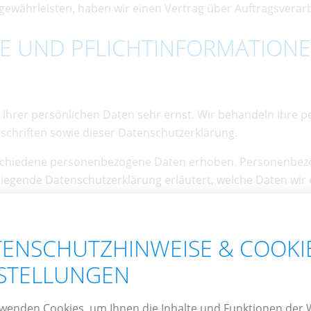
ewährleisten, haben wir einen Vertrag über Auftragsverar
SE UND PFLICHT­INFORMATION
 Ihrer persönlichen Daten sehr ernst. Wir behandeln Ihre
schriften sowie dieser Datenschutzerklärung.
schiedene personenbezogene Daten erhoben. Personenbezo
rliegende Datenschutzerklärung erläutert, welche Daten wir 
.
ng im Internet (z. B. bei der Kommunikation per E-Mail) Sic
ENSCHUTZHINWEISE & COOKI
st nicht möglich.
NSTELLUNGEN
EN STELLE
itung auf dieser Website ist:
wenden Cookies, um Ihnen die Inhalte und Funktionen der 