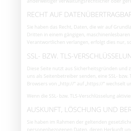
anderweitiger verwaltungsrechtlicher oder geri
RECHT AUF DATEN­ÜBERTRAG­BA
Sie haben das Recht, Daten, die wir auf Grundla
Dritten in einem gängigen, maschinenlesbaren 
Verantwortlichen verlangen, erfolgt dies nur, s
SSL- BZW. TLS-VERSCHLÜSSELU
Diese Seite nutzt aus Sicherheitsgründen und z
uns als Seitenbetreiber senden, eine SSL- bzw.
Browsers von „http://“ auf „https://“ wechselt 
Wenn die SSL- bzw. TLS-Verschlüsselung aktivier
AUSKUNFT, LÖSCHUNG UND BE
Sie haben im Rahmen der geltenden gesetzliche
personenbezogenen Daten, deren Herkunft und