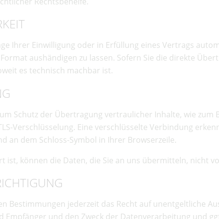
chtlicher Rechtsbehelfe.
RKEIT
ge Ihrer Einwilligung oder in Erfüllung eines Vertrags autom
Format aushändigen zu lassen. Sofern Sie die direkte Übe
oweit es technisch machbar ist.
NG
um Schutz der Übertragung vertraulicher Inhalte, wie zum B
 TLS-Verschlüsselung. Eine verschlüsselte Verbindung erkenn
und an dem Schloss-Symbol in Ihrer Browserzeile.
t ist, können die Daten, die Sie an uns übermitteln, nicht 
RICHTIGUNG
n Bestimmungen jederzeit das Recht auf unentgeltliche Au
 Empfänger und den Zweck der Datenverarbeitung und ggf.