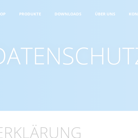
HOP
PRODUKTE
DOWNLOADS
ÜBER UNS
KON
DATENSCHUT
ERKLÄRUNG