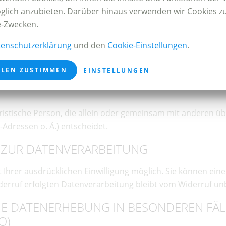
glich anzubieten. Darüber hinaus verwenden wir Cookies z
e-Zwecken.
enschutzerklärung
und den
Cookie-Einstellungen
.
LEN ZUSTIMMEN
EINSTELLUNGEN
 juristische Person, die allein oder gemeinsam mit anderen 
Adressen o. Ä.) entscheidet.
G ZUR DATENVERARBEITUNG
hrer ausdrücklichen Einwilligung möglich. Sie können eine be
derruf erfolgten Datenverarbeitung bleibt vom Widerruf un
E DATENERHEBUNG IN BESONDEREN FÄL
O)